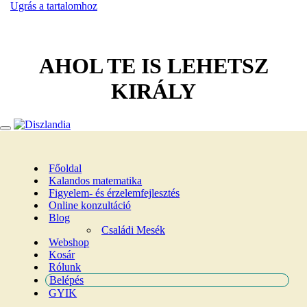
Ugrás a tartalomhoz
AHOL TE IS LEHETSZ
KIRÁLY
Főoldal
Kalandos matematika
Figyelem- és érzelemfejlesztés
Online konzultáció
Blog
Családi Mesék
Webshop
Kosár
Rólunk
Belépés
GYIK