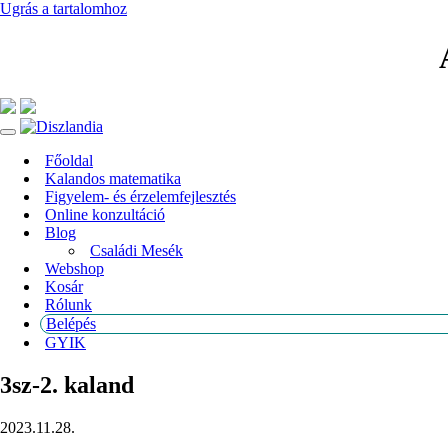
Ugrás a tartalomhoz
Főoldal
Kalandos matematika
Figyelem- és érzelemfejlesztés
Online konzultáció
Blog
Családi Mesék
Webshop
Kosár
Rólunk
Belépés
GYIK
3sz-2. kaland
2023.11.28.